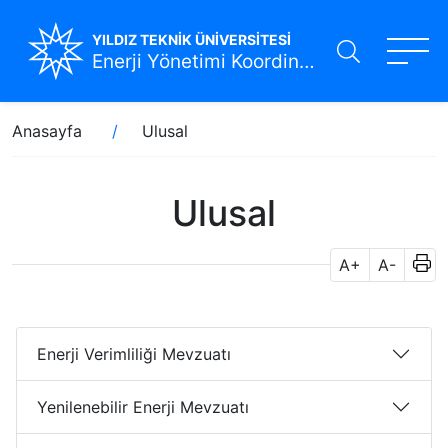
YILDIZ TEKNİK ÜNİVERSİTESİ
Enerji Yönetimi Koordinatörlüğü
Ana
Sayfa
Anasayfa
Ulusal
içeriğe
yolu
atla
Ulusal
A+
A-
Enerji Verimliliği Mevzuatı
Yenilenebilir Enerji Mevzuatı